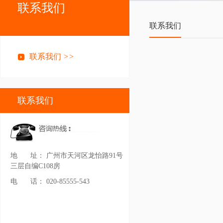
联系我们
联系我们
联系我们
>>
联系我们
地
址：
广州市天河区龙怡路91号
三层自编C108房
电
话：
020-85555-543