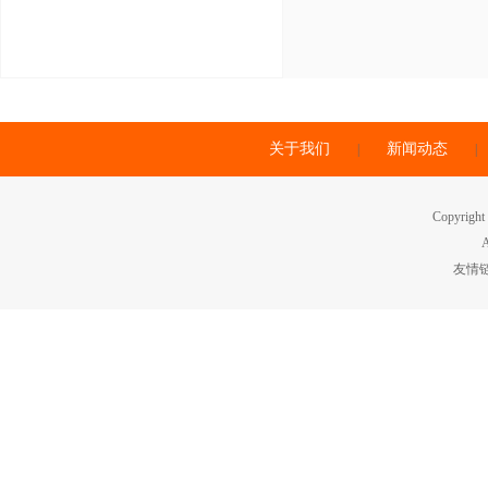
关于我们
新闻动态
|
|
Copyri
A
友情