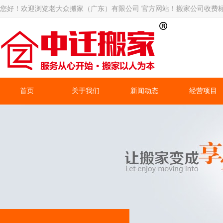
您好！欢迎浏览老大众搬家（广东）有限公司 官方网站！搬家公司收费
首页
关于我们
新闻动态
经营项目