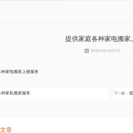
提供家庭各种家电搬家
2018/12/10 14:57:22
各种家电搬家上楼服务
各种家私搬家服务
下一篇：
文章