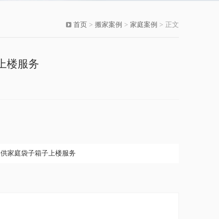
首页
>
搬家案例
>
家庭案例
> 正文
上楼服务
提供家庭袋子箱子上楼服务