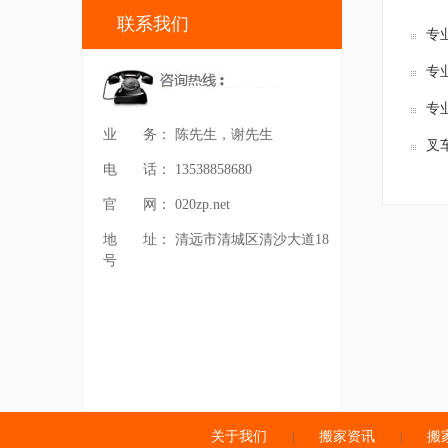
联系我们
专
专
专
业
务：
陈先生，谢先生
叉
电
话：
13538858680
官
网：
020zp.net
地
址：
清远市清城区清沙大道18
号
关于我们
搬家资讯
搬
|
|