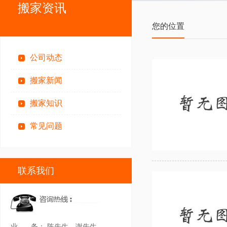
搬家资讯
您的位置
公司动态
搬家新闻
搬家知识
常见问题
联系我们
业
务：
陈先生，谢先生