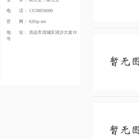
电
话：
13538858680
官
网：
020zp.net
地
址：
清远市清城区清沙大道18
号