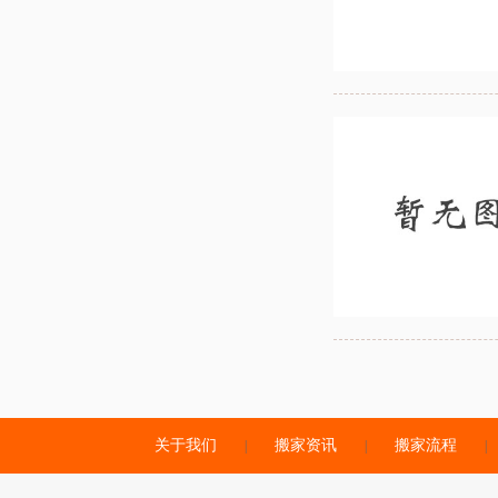
关于我们
搬家资讯
搬家流程
|
|
|